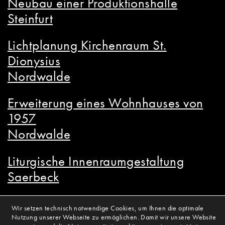
Neubau einer Produktionshalle
Steinfurt
Lichtplanung Kirchenraum St.
Dionysius
Nordwalde
Erweiterung eines Wohnhauses von
1957
Nordwalde
Liturgische Innenraumgestaltung
Saerbeck
Erweiterung Kindergarten Im
Wir setzen technisch notwendige Cookies, um Ihnen die optimale
Wiesengrund
Nutzung unserer Webseite zu ermöglichen. Damit wir unsere Website